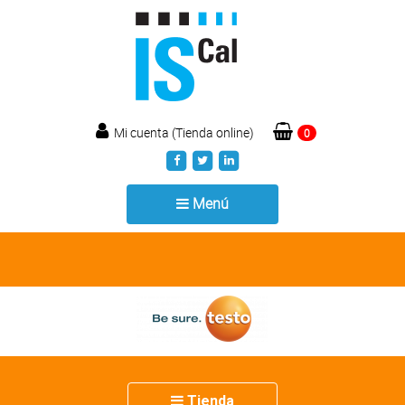
Mi cuenta (Tienda online)
0
Toggle
Menú
navigation
Toggle
Tienda