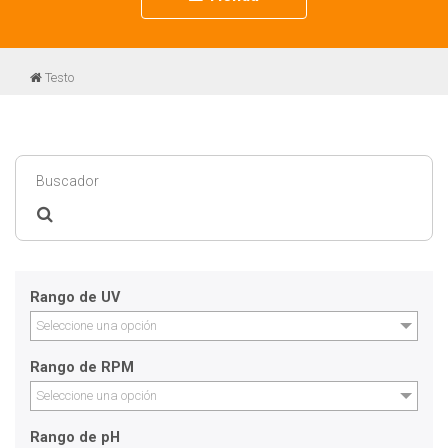
navigation
Testo
Rango de UV
Seleccione una opción
Rango de RPM
Seleccione una opción
Rango de pH