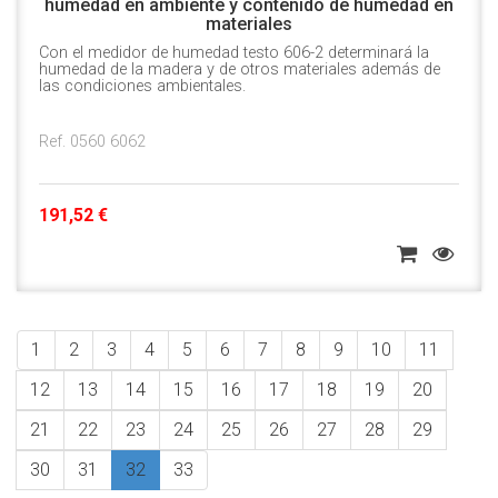
humedad en ambiente y contenido de humedad en
materiales
Con el medidor de humedad testo 606-2 determinará la
humedad de la madera y de otros materiales además de
las condiciones ambientales.
Ref. 0560 6062
191,52 €
1
2
3
4
5
6
7
8
9
10
11
12
13
14
15
16
17
18
19
20
21
22
23
24
25
26
27
28
29
30
31
32
33