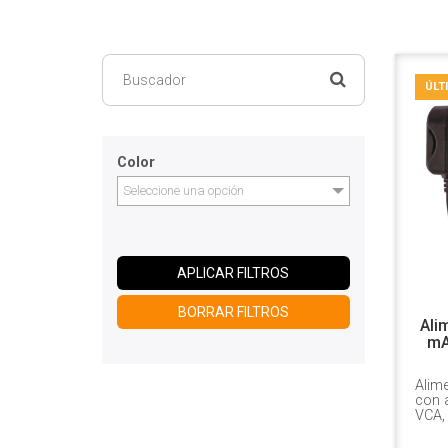
ÚLT
Color
Seleccione una opción
APLICAR FILTROS
BORRAR FILTROS
Ali
mA
Alim
con 
VCA,