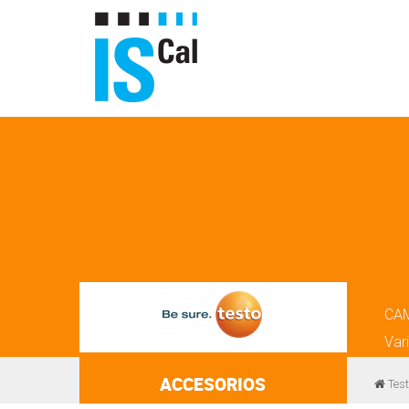
CA
Var
ACCESORIOS
Test