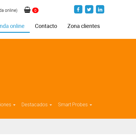
da online)
0
nda online
Contacto
Zona clientes
iones
Destacados
Smart Probes