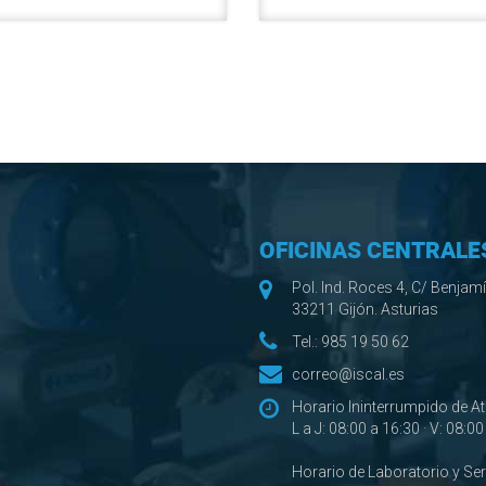
OFICINAS CENTRALE
Pol. Ind. Roces 4, C/ Benjam
33211 Gijón. Asturias
Tel.:
985 19 50 62
correo@iscal.es
Horario Ininterrumpido de A
L a J: 08:00 a 16:30 · V: 08:0
Horario de Laboratorio y Se