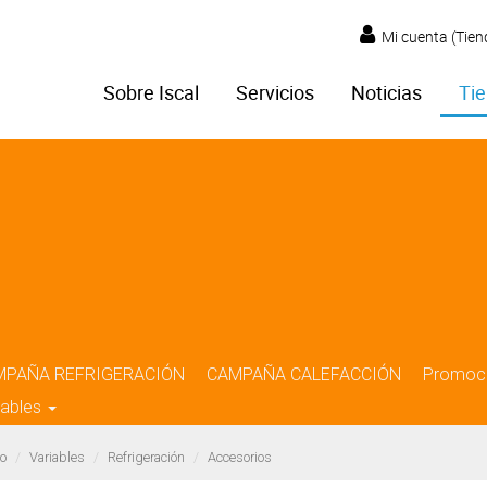
Mi cuenta (Tien
Sobre Iscal
Servicios
Noticias
Tie
MPAÑA REFRIGERACIÓN
CAMPAÑA CALEFACCIÓN
Promoc
iables
o
Variables
Refrigeración
Accesorios