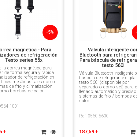
-5%
orrea magnética - Para
Valvula inteligente co
izadores de refrigeración
Bluetooth para refrigeran
Testo series 55x
Para báscula de refriger
testo 560i
ce la correa magnética para
ar de forma segura y rápida
Válvula Bluetooth inteligente 
alizador de refrigeración en
báscula de refrigerante digital
ficies metálicas tales como
testo 560i (disponible por
mas de frío y climatización
separado o como set) para e
como bombas de calor.
llenado automático y preciso
sistemas de frío / bombas d
calor.
 0564 1001
Ref. 0560 5600
5 €
187,59 €