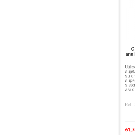
C
anal
Utili
sujet
su an
super
siste
así 
Ref.
61,7