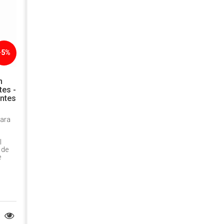
-5%
n
tes -
antes
para
l
 de
e