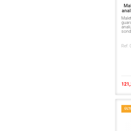
Mal
anal
Malet
guard
anali
sond
Ref.
121,
ÚLT