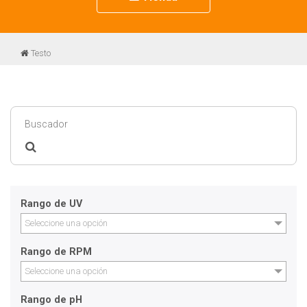
navigation
Testo
Rango de UV
Seleccione una opción
Rango de RPM
Seleccione una opción
Rango de pH