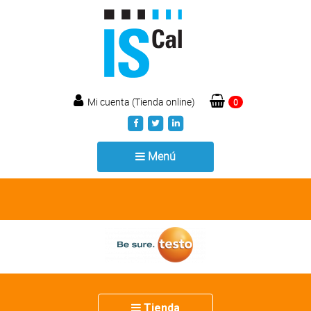
Mi cuenta (Tienda online)
0
Toggle
Menú
navigation
Toggle
Tienda