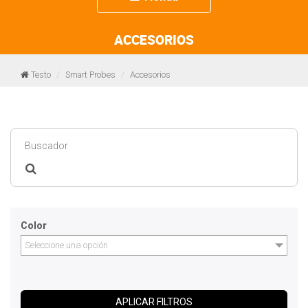
navigation
ACCESORIOS
Testo
Smart Probes
Accesorios
Color
Seleccione una opción
APLICAR FILTROS