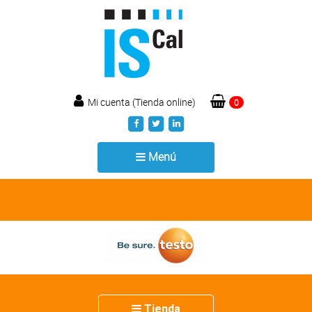
Mi cuenta (Tienda online)
0
Toggle
Menú
navigation
Toggle
Tienda