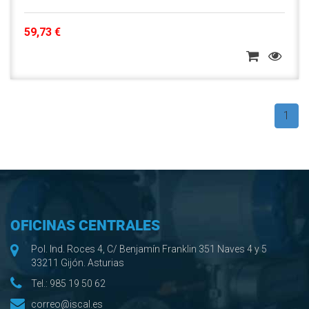
59,73 €
1
OFICINAS CENTRALES
Pol. Ind. Roces 4, C/ Benjamín Franklin 351 Naves 4 y 5
33211 Gijón. Asturias
Tel.:
985 19 50 62
correo@iscal.es