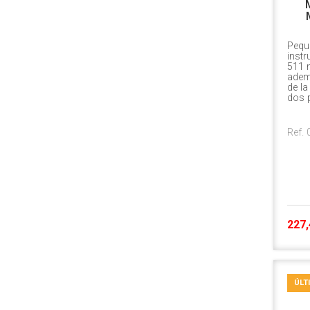
Peque
inst
511 m
adem
de la
dos 
Ref.
227,
ÚLT