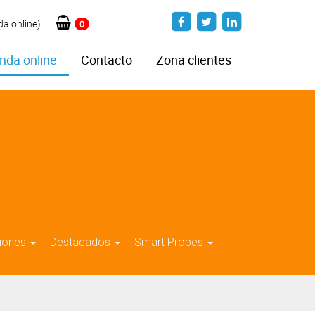
da online)
0
nda online
Contacto
Zona clientes
iones
Destacados
Smart Probes