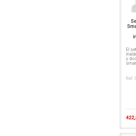
Se
Smar
i
El se
inal
y doc
smar
Ref.
422,