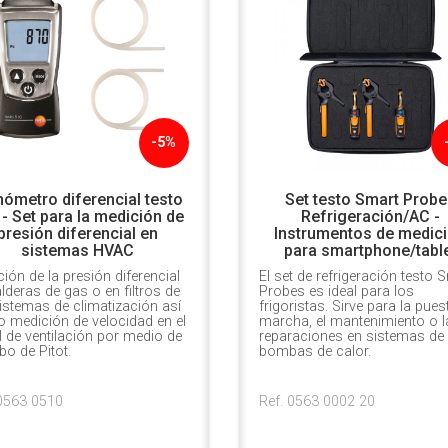
-5%
ómetro diferencial testo
Set testo Smart Probe
 - Set para la medición de
Refrigeración/AC -
presión diferencial en
Instrumentos de medic
sistemas HVAC
para smartphone/tabl
ión de la presión diferencial
El set de refrigeración testo 
lderas de gas o en filtros de
Probes es ideal para los
istemas de climatización así
frigoristas. Sirve para la pues
 medición de velocidad en el
marcha, el mantenimiento o l
 de ventilación por medio de
reparaciones en sistemas de 
bo de Pitot.
bombas de calor.
 0563 0510
Ref. 0563 0002 20