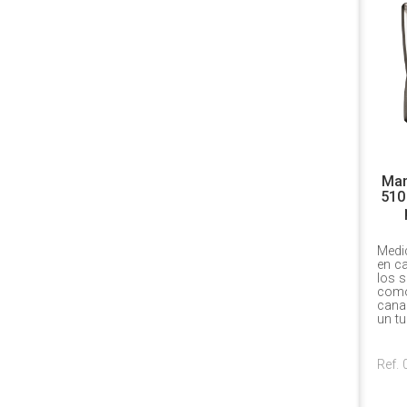
Man
510
Medic
en ca
los s
como
canal
un tu
Ref.