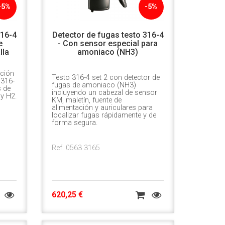
-5%
-5%
316-4
Detector de fugas testo 316-4
e
- Con sensor especial para
lla
amoniaco (NH3)
ación
Testo 316-4 set 2 con detector de
 316-
fugas de amoniaco (NH3)
s de
incluyendo un cabezal de sensor
y H2.
KM, maletín, fuente de
alimentación y auriculares para
localizar fugas rápidamente y de
forma segura.
Ref. 0563 3165
620,25 €