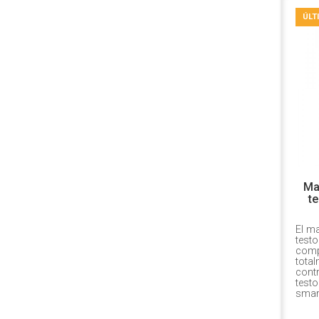
ÚLT
Ma
te
El m
test
comp
total
contr
test
smart