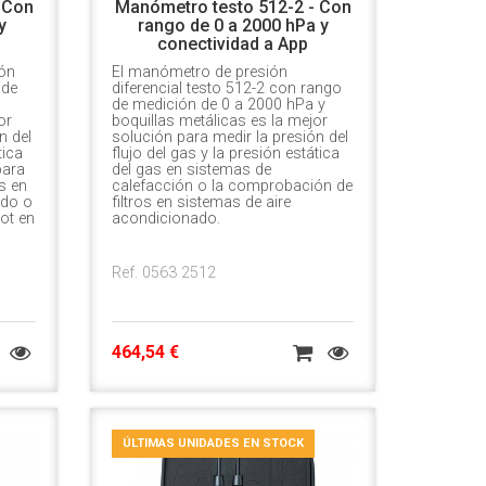
 Con
Manómetro testo 512-2 - Con
y
rango de 0 a 2000 hPa y
conectividad a App
ión
El manómetro de presión
 de
diferencial testo 512-2 con rango
de medición de 0 a 2000 hPa y
or
boquillas metálicas es la mejor
n del
solución para medir la presión del
tica
flujo del gas y la presión estática
para
del gas en sistemas de
s en
calefacción o la comprobación de
ado o
filtros en sistemas de aire
ot en
acondicionado.
Ref. 0563 2512
464,54 €
ÚLTIMAS UNIDADES EN STOCK