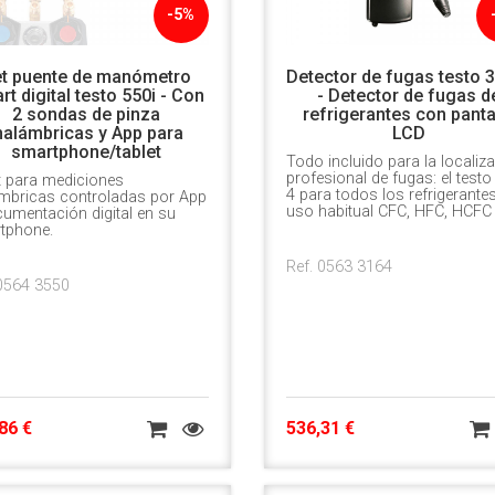
-5%
t puente de manómetro
Detector de fugas testo 
t digital testo 550i - Con
- Detector de fugas d
2 sondas de pinza
refrigerantes con panta
nalámbricas y App para
LCD
smartphone/tablet
Todo incluido para la localiz
profesional de fugas: el testo
t para mediciones
4 para todos los refrigerante
ámbricas controladas por App
uso habitual CFC, HFC, HCFC 
umentación digital en su
tphone.
Ref. 0563 3164
 0564 3550
86 €
536,31 €