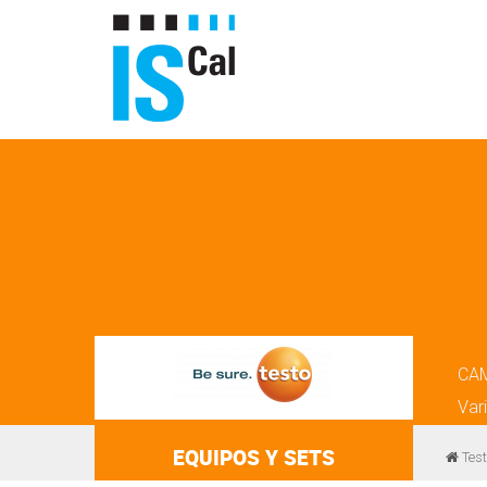
CA
Var
EQUIPOS Y SETS
Test