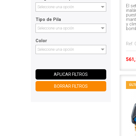
El se
Seleccione una opción
inalá
puest
mant
Tipo de Pila
y cl
Seleccione una opción
bomb
Color
Ref.
Seleccione una opción
561,
APLICAR FILTROS
ÚLT
BORRAR FILTROS