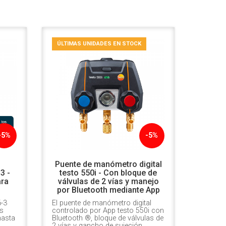
ÚLTIMAS UNIDADES EN STOCK
-5%
-5%
e
Puente de manómetro digital
3 -
testo 550i - Con bloque de
ara
válvulas de 2 vías y manejo
por Bluetooth mediante App
6-3
El puente de manómetro digital
es
controlado por App testo 550i con
hasta
Bluetooth ®, bloque de válvulas de
2 vías y gancho de sujeción