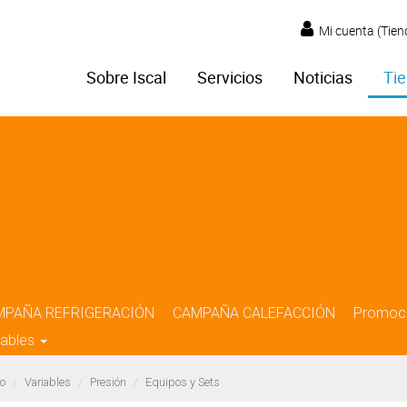
Mi cuenta (Tien
Sobre Iscal
Servicios
Noticias
Tie
MPAÑA REFRIGERACIÓN
CAMPAÑA CALEFACCIÓN
Promoc
iables
o
Variables
Presión
Equipos y Sets