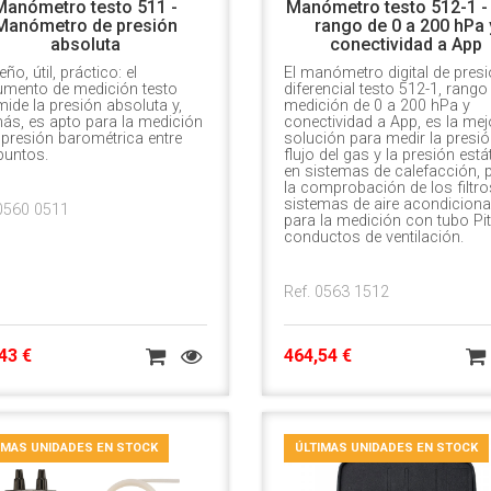
Manómetro testo 511 -
Manómetro testo 512-1 -
Manómetro de presión
rango de 0 a 200 hPa 
absoluta
conectividad a App
ño, útil, práctico: el
El manómetro digital de pres
rumento de medición testo
diferencial testo 512-1, rango
ide la presión absoluta y,
medición de 0 a 200 hPa y
ás, es apto para la medición
conectividad a App, es la mej
 presión barométrica entre
solución para medir la presió
puntos.
flujo del gas y la presión está
en sistemas de calefacción, 
la comprobación de los filtro
sistemas de aire acondicion
 0560 0511
para la medición con tubo Pit
conductos de ventilación.
Ref. 0563 1512
43 €
464,54 €
IMAS UNIDADES EN STOCK
ÚLTIMAS UNIDADES EN STOCK