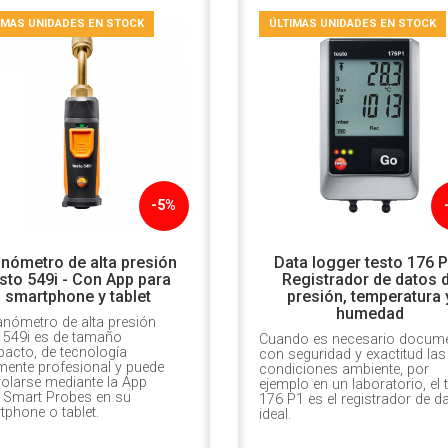
IMAS UNIDADES EN STOCK
ÚLTIMAS UNIDADES EN STOCK
-5%
nómetro de alta presión
Data logger testo 176 P
sto 549i - Con App para
Registrador de datos 
smartphone y tablet
presión, temperatura 
humedad
anómetro de alta presión
o 549i es de tamaño
Cuando es necesario docume
acto, de tecnología
con seguridad y exactitud las
mente profesional y puede
condiciones ambiente, por
olarse mediante la App
ejemplo en un laboratorio, el 
o Smart Probes en su
176 P1 es el registrador de d
phone o tablet.
ideal.