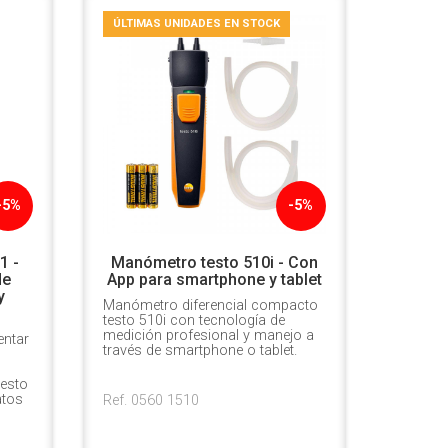
ÚLTIMAS UNIDADES EN STOCK
-5%
-5%
1 -
Manómetro testo 510i - Con
de
App para smartphone y tablet
y
Manómetro diferencial compacto
testo 510i con tecnología de
medición profesional y manejo a
ntar
través de smartphone o tablet.
testo
atos
Ref. 0560 1510