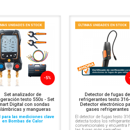
IMAS UNIDADES EN STOCK
ÚLTIMAS UNIDADES EN STOCK
-5%
Set analizador de
Detector de fugas d
igeración testo 550s - Set
refrigerantes testo 316-
mart Digital con sondas
Detector electrónico p
alámbricas y mangueras
gases refrigerantes
l para las mediciones clave
El detector de fugas testo 31
en Bombas de Calor
detecta todos los refrigerant
convencionales y encuentra 
las fugas más pequeñas.