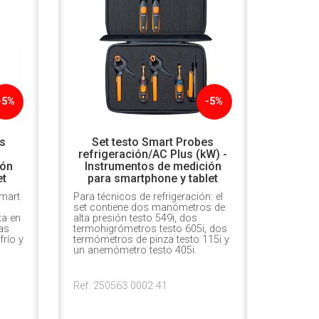
-5%
-5%
s
Set testo Smart Probes
refrigeración/AC Plus (kW) -
ión
Instrumentos de medición
et
para smartphone y tablet
Smart
Para técnicos de refrigeración: el
set contiene dos manómetros de
ta en
alta presión testo 549i, dos
as
termohigrómetros testo 605i, dos
frío y
termómetros de pinza testo 115i y
un anemómetro testo 405i.
Ref. 250563 0002 41