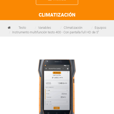
navigation
CLIMATIZACIÓN
Testo
Variables
Climatización
Equipos
Instrumento multifunción testo 400 - Con pantalla full HD de 5"