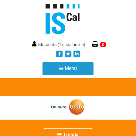
Mi cuenta (Tienda online)
0
Toggle
Menú
navigation
Toggle
Tienda