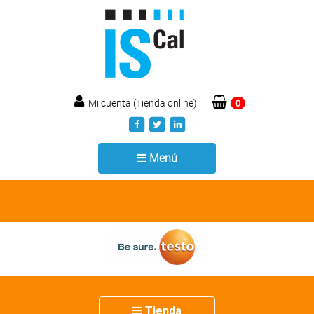
Mi cuenta (Tienda online)
0
Toggle
Menú
navigation
Toggle
Tienda