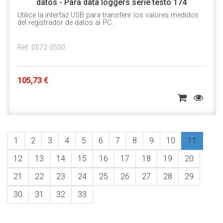
datos - Para data loggers serie testo 174
Utilice la interfaz USB para transferir los valores medidos
del registrador de datos al PC.
Ref. 0572 0500
105,73 €
1
2
3
4
5
6
7
8
9
10
11
12
13
14
15
16
17
18
19
20
21
22
23
24
25
26
27
28
29
30
31
32
33