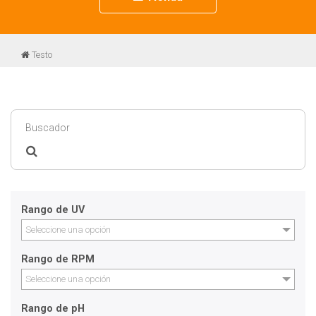
navigation
Testo
Rango de UV
Seleccione una opción
Rango de RPM
Seleccione una opción
Rango de pH