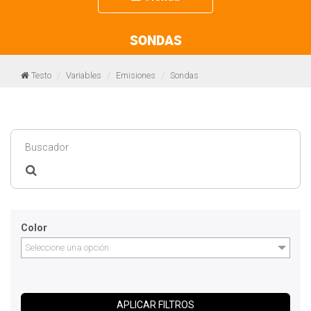
navigation
SONDAS
Testo
Variables
Emisiones
Sondas
Color
Seleccione una opción
APLICAR FILTROS