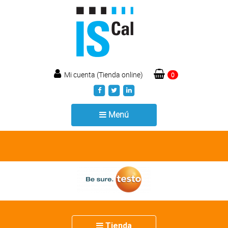
Mi cuenta (Tienda online)
0
Toggle
Menú
navigation
Toggle
Tienda