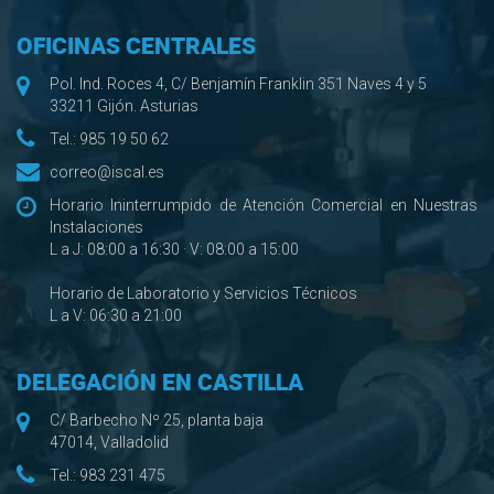
OFICINAS CENTRALES
Pol. Ind. Roces 4, C/ Benjamín Franklin 351 Naves 4 y 5
33211 Gijón. Asturias
Tel.:
985 19 50 62
correo@iscal.es
Horario Ininterrumpido de Atención Comercial en Nuestras
Instalaciones
L a J: 08:00 a 16:30 · V: 08:00 a 15:00
Horario de Laboratorio y Servicios Técnicos
L a V: 06:30 a 21:00
DELEGACIÓN EN CASTILLA
C/ Barbecho Nº 25, planta baja
47014, Valladolid
Tel.:
983 231 475