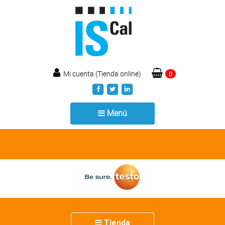
Mi cuenta (Tienda online)
0
Toggle
Menú
navigation
Toggle
Tienda