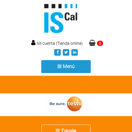
Mi cuenta (Tienda online)
0
Toggle
Menú
navigation
Toggle
Tienda