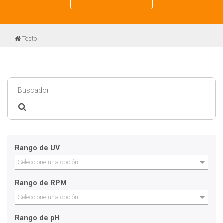
navigation
Testo
Rango de UV
Seleccione una opción
Rango de RPM
Seleccione una opción
Rango de pH