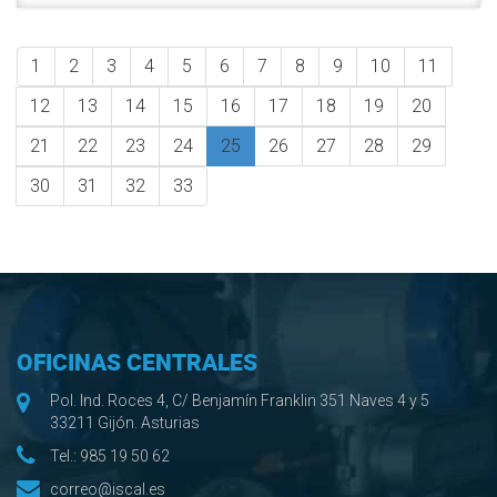
1
2
3
4
5
6
7
8
9
10
11
12
13
14
15
16
17
18
19
20
21
22
23
24
25
26
27
28
29
30
31
32
33
OFICINAS CENTRALES
Pol. Ind. Roces 4, C/ Benjamín Franklin 351 Naves 4 y 5
33211 Gijón. Asturias
Tel.:
985 19 50 62
correo@iscal.es