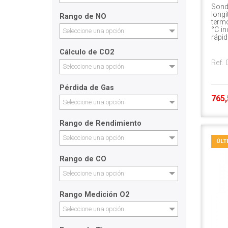
Sond
long
Rango de NO
term
°C in
Seleccione una opción
rápid
Cálculo de CO2
Ref.
Seleccione una opción
Pérdida de Gas
765,
Seleccione una opción
Rango de Rendimiento
Seleccione una opción
ÚLT
Rango de CO
Seleccione una opción
Rango Medición O2
Seleccione una opción