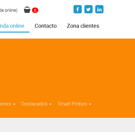
da online)
0
nda online
Contacto
Zona clientes
iones
Destacados
Smart Probes