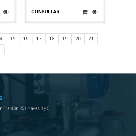
CONSULTAR
4
15
16
17
18
19
20
21
3
S
ín Franklin 351 Naves 4 y 5