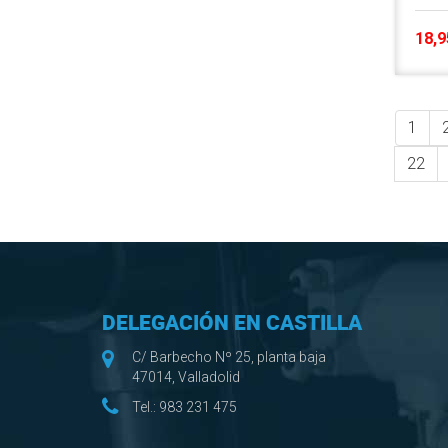
18,9
1
22
DELEGACIÓN EN CASTILLA
C/ Barbecho Nº 25, planta baja
47014, Valladolid
Tel.:
983 231 475