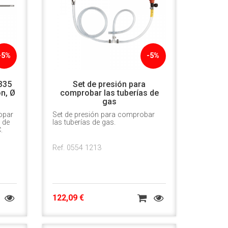
-5%
-5%
335
Set de presión para
ón, Ø
comprobar las tuberías de
gas
opar
Set de presión para comprobar
 de
las tuberías de gas.
.
Ref. 0554 1213
122,09 €