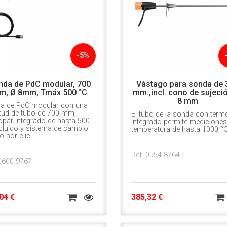
-5%
nda de PdC modular, 700
Vástago para sonda de 
m, Ø 8mm, Tmáx 500 °C
mm.,incl. cono de sujeci
8 mm
a de PdC modular con una
itud de tubo de 700 mm,
El tubo de la sonda con term
opar integrado de hasta 500
integrado permite mediciones
cluido y sistema de cambio
temperatura de hasta 1000 °C
o por clic.
Ref. 0554 8764
 0600 9767
04 €
385,32 €