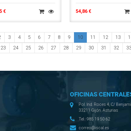
5 €
54,86 €
2
3
4
5
6
7
8
9
10
11
12
13
1
23
24
25
26
27
28
29
30
31
32
3
OFICINAS CENTRALE
Pol. Ind. Roces 4, C/ Benjam
33211 Gijón. Asturias
Tel.:
985 19 50 62
correo@iscal.es