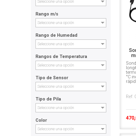
Seleccione una opción
Rango m/s
Seleccione una opción
Rango de Humedad
Seleccione una opción
So
m
Rangos de Temperatura
Sond
Seleccione una opción
long
term
°C in
Tipo de Sensor
rápid
Seleccione una opción
Ref.
Tipo de Pila
Seleccione una opción
470,
Color
Seleccione una opción