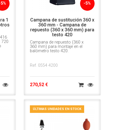
-5%
-5%
ra 1
Campana de sustitución 360 x
otros
360 mm - Campana de
repuesto (360 x 360 mm) para
testo 420
 416
o 720
Campana de repuesto (360 x
o
360 mm) para montaje en el
balómetro testo 420.
Ref. 0554 4200
270,52 €
ÚLTIMAS UNIDADES EN STOCK