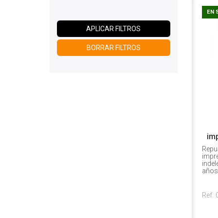
EN 
APLICAR FILTROS
BORRAR FILTROS
imp
Repu
impre
indel
años
Ref.