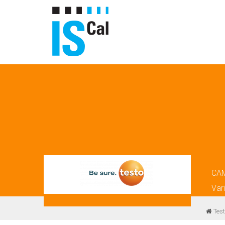
CA
Var
Test