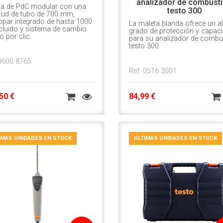
analizador de combust
a de PdC modular con una
testo 300
itud de tubo de 700 mm,
opar integrado de hasta 1000
La maleta blanda ofrece un al
cluido y sistema de cambio
grado de protección y capac
o por clic.
para su analizador de combu
testo 300.
 0600 8765
Ref. 0516 3001
50 €
84,99 €
IMAS UNIDADES EN STOCK
ÚLTIMAS UNIDADES EN STOCK