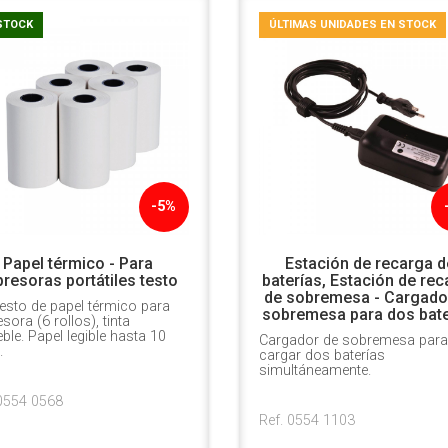
STOCK
ÚLTIMAS UNIDADES EN STOCK
-5%
Papel térmico - Para
Estación de recarga d
resoras portátiles testo
baterías, Estación de re
de sobremesa - Cargado
esto de papel térmico para
sobremesa para dos bate
sora (6 rollos), tinta
eble. Papel legible hasta 10
Cargador de sobremesa para
.
cargar dos baterías
simultáneamente.
 0554 0568
Ref. 0554 1103