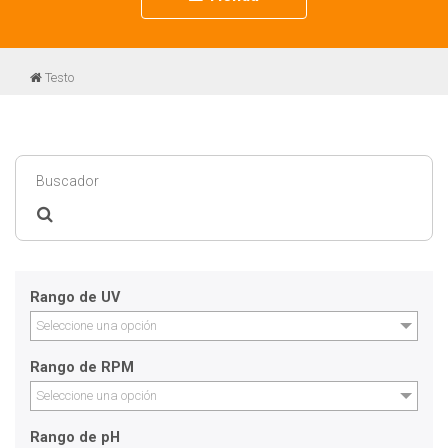
navigation
Testo
Rango de UV
Seleccione una opción
Rango de RPM
Seleccione una opción
Rango de pH