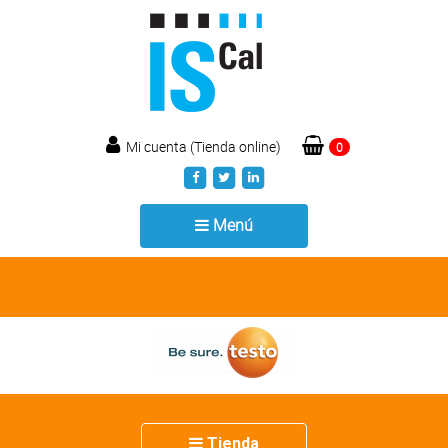
Mi cuenta (Tienda online)
0
Toggle
Menú
navigation
Toggle
Tienda