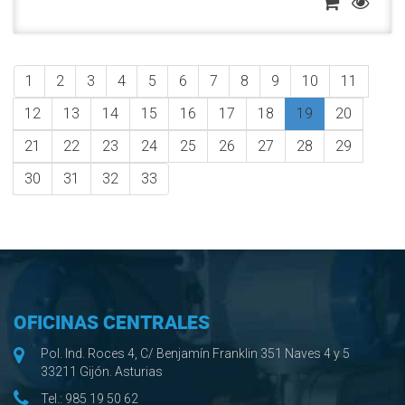
1
2
3
4
5
6
7
8
9
10
11
12
13
14
15
16
17
18
19
20
21
22
23
24
25
26
27
28
29
30
31
32
33
OFICINAS CENTRALES
Pol. Ind. Roces 4, C/ Benjamín Franklin 351 Naves 4 y 5
33211 Gijón. Asturias
Tel.:
985 19 50 62