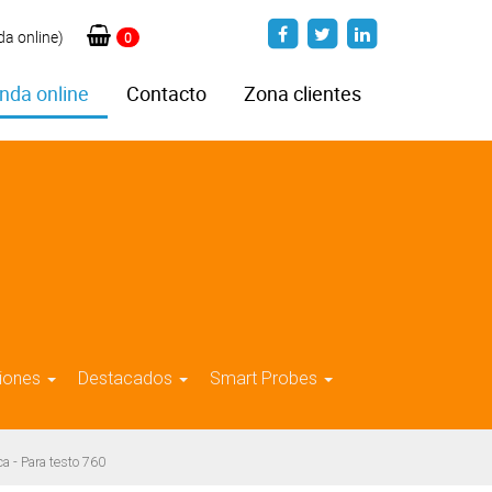
da online)
0
nda online
Contacto
Zona clientes
iones
Destacados
Smart Probes
 - Para testo 760