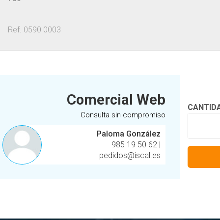
Ref. 0590 0003
Comercial Web
CANTID
Consulta sin compromiso
Paloma González
985 19 50 62
|
pedidos@iscal.es