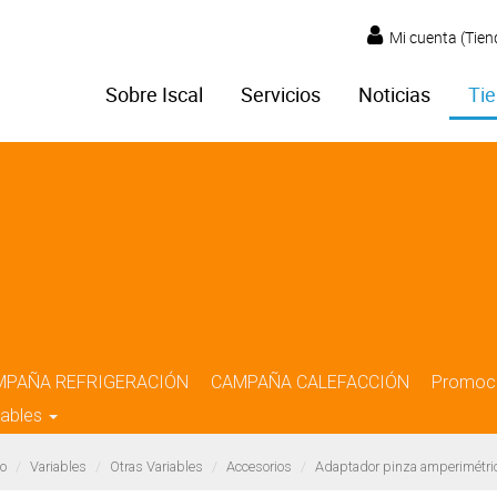
Mi cuenta (Tien
Sobre Iscal
Servicios
Noticias
Tie
MPAÑA REFRIGERACIÓN
CAMPAÑA CALEFACCIÓN
Promoc
iables
o
Variables
Otras Variables
Accesorios
Adaptador pinza amperimétrica