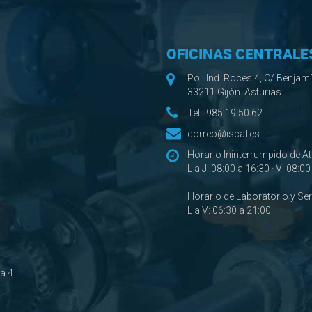
OFICINAS CENTRALE
Pol. Ind. Roces 4, C/ Benjam
33211 Gijón. Asturias
Tel.:
985 19 50 62
correo@iscal.es
Horario Ininterrumpido de A
L a J: 08:00 a 16:30 · V: 08:0
Horario de Laboratorio y Se
L a V: 06:30 a 21:00
ta 4