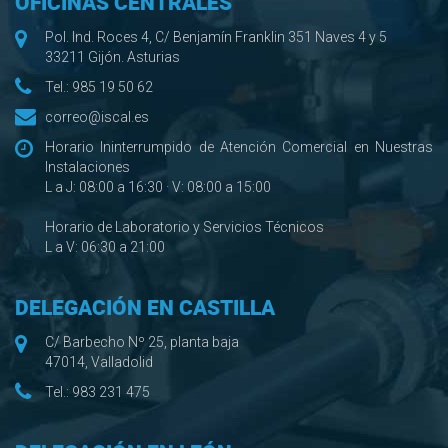
OFICINAS CENTRALES
Pol. Ind. Roces 4, C/ Benjamín Franklin 351 Naves 4 y 5
33211 Gijón. Asturias
Tel.:
985 19 50 62
correo@iscal.es
Horario Ininterrumpido de Atención Comercial en Nuestras
Instalaciones
L a J: 08:00 a 16:30 · V: 08:00 a 15:00
Horario de Laboratorio y Servicios Técnicos
L a V: 06:30 a 21:00
DELEGACIÓN EN CASTILLA
C/ Barbecho Nº 25, planta baja
47014, Valladolid
Tel.:
983 231 475