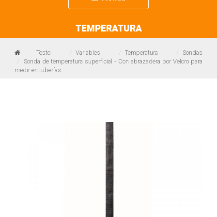
navigation
TEMPERATURA
Testo
Variables
Temperatura
Sondas
Sonda de temperatura superficial - Con abrazadera por Velcro para
medir en tuberías