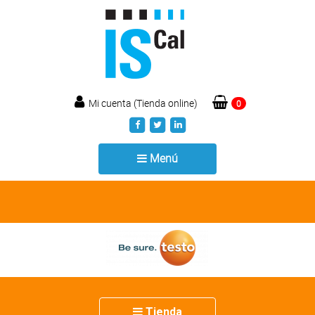
Mi cuenta (Tienda online)
0
Toggle
Menú
navigation
Toggle
Tienda