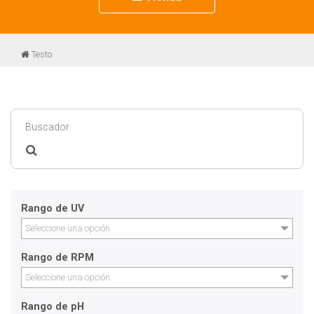
navigation
Testo
Rango de UV
Seleccione una opción
Rango de RPM
Seleccione una opción
Rango de pH