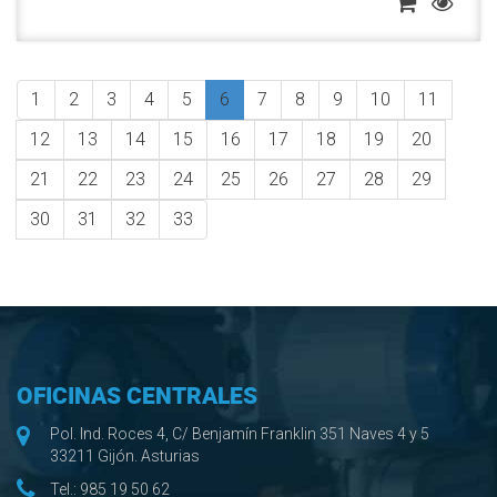
1
2
3
4
5
6
7
8
9
10
11
12
13
14
15
16
17
18
19
20
21
22
23
24
25
26
27
28
29
30
31
32
33
OFICINAS CENTRALES
Pol. Ind. Roces 4, C/ Benjamín Franklin 351 Naves 4 y 5
33211 Gijón. Asturias
Tel.:
985 19 50 62