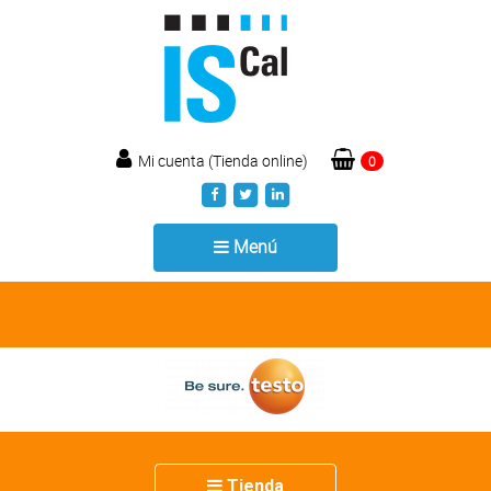
Mi cuenta (Tienda online)
0
Toggle
Menú
navigation
Toggle
Tienda