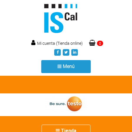
Mi cuenta (Tienda online)
0
Toggle
Menú
navigation
Toggle
Tienda