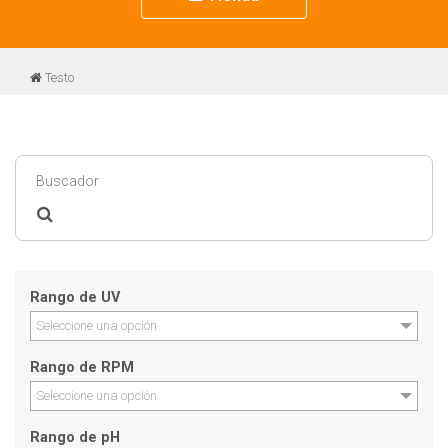
navigation
Testo
Rango de UV
Seleccione una opción
Rango de RPM
Seleccione una opción
Rango de pH