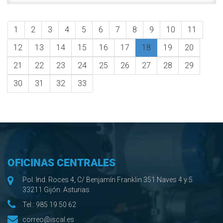
1
2
3
4
5
6
7
8
9
10
11
12
13
14
15
16
17
18
19
20
21
22
23
24
25
26
27
28
29
30
31
32
33
OFICINAS CENTRALES
Pol. Ind. Roces 4, C/ Benjamín Franklin 351 Naves 4 y 5
33211 Gijón. Asturias
Tel.:
985 19 50 62
correo@iscal.es