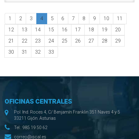
1
2
3
4
5
6
7
8
9
10
11
12
13
14
15
16
17
18
19
20
21
22
23
24
25
26
27
28
29
30
31
32
33
OFICINAS CENTRALES
Pol. Ind. Roces 4, C/ Benjamín Franklin 351 Naves 4 y 5
33211 Gijón. Asturias
Tel.:
985 19 50 62
correo@iscal.es