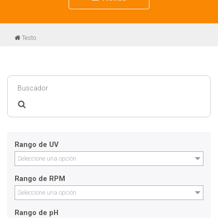
navigation
Testo
Rango de UV
Seleccione una opción
Rango de RPM
Seleccione una opción
Rango de pH