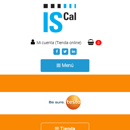
Mi cuenta (Tienda online)
0
Toggle
Menú
navigation
Toggle
Tienda