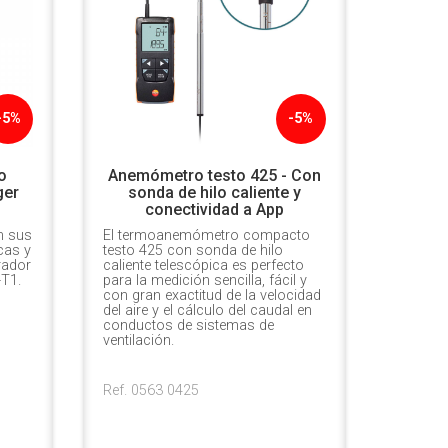
-5%
-5%
o
Anemómetro testo 425 - Con
ger
sonda de hilo caliente y
conectividad a App
n sus
El termoanemómetro compacto
cas y
testo 425 con sonda de hilo
rador
caliente telescópica es perfecto
-T1.
para la medición sencilla, fácil y
con gran exactitud de la velocidad
del aire y el cálculo del caudal en
conductos de sistemas de
ventilación.
Ref. 0563 0425