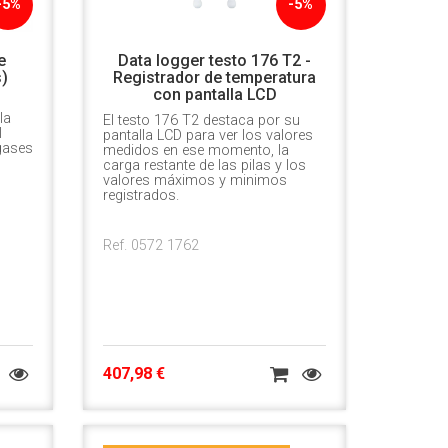
-5%
-5%
e
Data logger testo 176 T2 -
)
Registrador de temperatura
con pantalla LCD
la
El testo 176 T2 destaca por su
l
pantalla LCD para ver los valores
 gases
medidos en ese momento, la
carga restante de las pilas y los
valores máximos y minimos
registrados.
Ref. 0572 1762
407,98 €