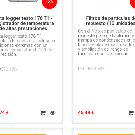
-5%
ta logger testo 176 T1 -
Filtros de partículas d
istrador de temperatura
repuesto (10 unidades
de altas prestaciones
Con el filtro de partículas de
repuesto protege fiablemente 
ta logger testo 176 T1
trampa de condensados en e
ola la temperatura incluso en
tubo flexible de muestreo de
iciones extremas con un
y ampliación del rango de
or de temperatura Pt100 de
medición contra suciedad.
precisión.
Ref. 0554 3371
 0572 1761
74 €
45,49 €