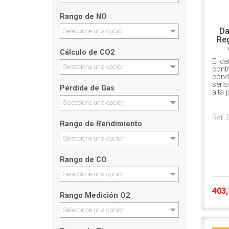
Rango de NO
Da
Seleccione una opción
Reg
Cálculo de CO2
El da
Seleccione una opción
contr
cond
sens
Pérdida de Gas
alta 
Seleccione una opción
Ref.
Rango de Rendimiento
Seleccione una opción
Rango de CO
Seleccione una opción
403,
Rango Medición O2
Seleccione una opción