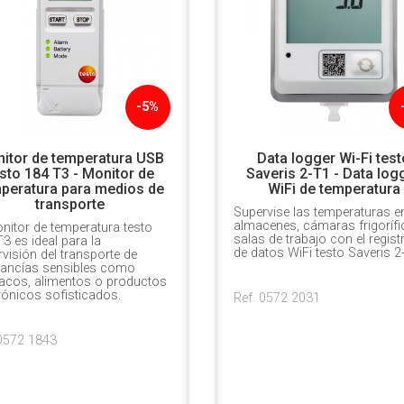
-5%
itor de temperatura USB
Data logger Wi-Fi test
sto 184 T3 - Monitor de
Saveris 2-T1 - Data log
peratura para medios de
WiFi de temperatura
transporte
Supervise las temperaturas e
almacenes, cámaras frigorífi
nitor de temperatura testo
salas de trabajo con el regist
3 es ideal para la
de datos WiFi testo Saveris 2
visión del transporte de
ancías sensibles como
acos, alimentos o productos
rónicos sofisticados.
Ref. 0572 2031
 0572 1843