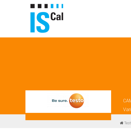
CA
Var
Test