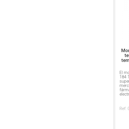
Mon
te
tem
El mo
184 T
super
merc
fárm
elect
Ref.