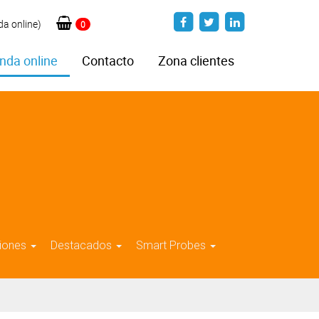
da online)
0
nda online
Contacto
Zona clientes
iones
Destacados
Smart Probes