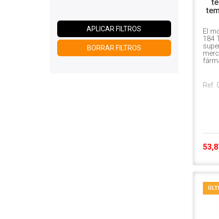
te
tem
APLICAR FILTROS
El mo
184 T
super
BORRAR FILTROS
merc
fárm
Ref.
53,8
ÚLT