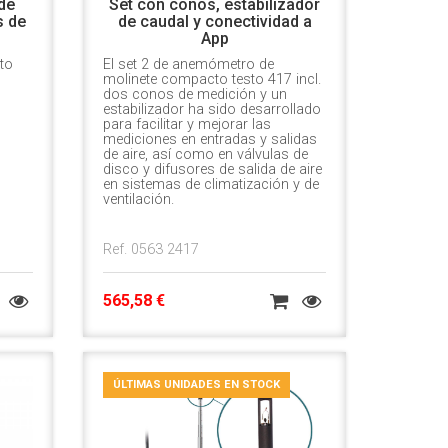
 de
Set con conos, estabilizador
s de
de caudal y conectividad a
App
to
El set 2 de anemómetro de
molinete compacto testo 417 incl.
dos conos de medición y un
estabilizador ha sido desarrollado
para facilitar y mejorar las
mediciones en entradas y salidas
de aire, así como en válvulas de
disco y difusores de salida de aire
en sistemas de climatización y de
ventilación.
Ref. 0563 2417
565,58 €
ÚLTIMAS UNIDADES EN STOCK