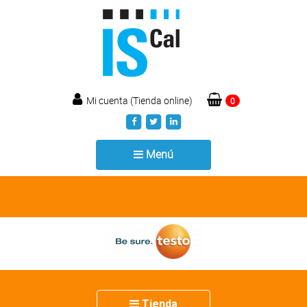
Mi cuenta (Tienda online)
0
Toggle
Menú
navigation
Toggle
Tienda