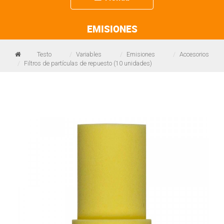
navigation
EMISIONES
Testo
Variables
Emisiones
Accesorios
Filtros de partículas de repuesto (10 unidades)