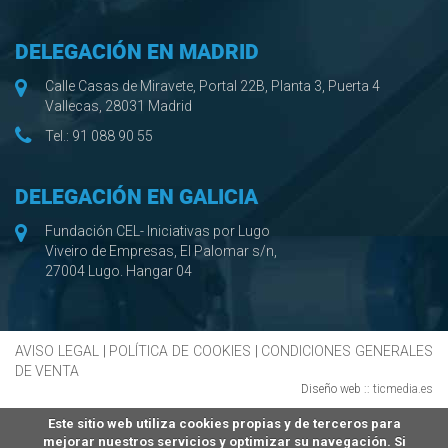
DELEGACIÓN EN MADRID
Calle Casas de Miravete, Portal 22B, Planta 3, Puerta 4
Vallecas, 28031 Madrid
Tel.:
91 088 90 55
DELEGACIÓN EN GALICIA
Fundación CEL- Iniciativas por Lugo
Viveiro de Empresas, El Palomar s/n,
27004 Lugo. Hangar 04
AVISO LEGAL
|
POLÍTICA DE COOKIES
|
CONDICIONES GENERALES
DE VENTA
Diseño web ::
ticmedia.es
Este sitio web utiliza cookies propias y de terceros para
mejorar nuestros servicios y optimizar su navegación. Si