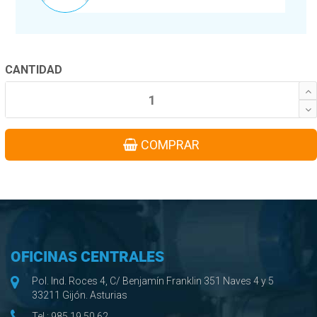
CANTIDAD
COMPRAR
OFICINAS CENTRALES
Pol. Ind. Roces 4, C/ Benjamín Franklin 351 Naves 4 y 5
33211 Gijón. Asturias
Tel.:
985 19 50 62