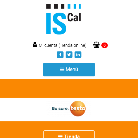
Mi cuenta (Tienda online)
0
Toggle
Menú
navigation
Toggle
Tienda