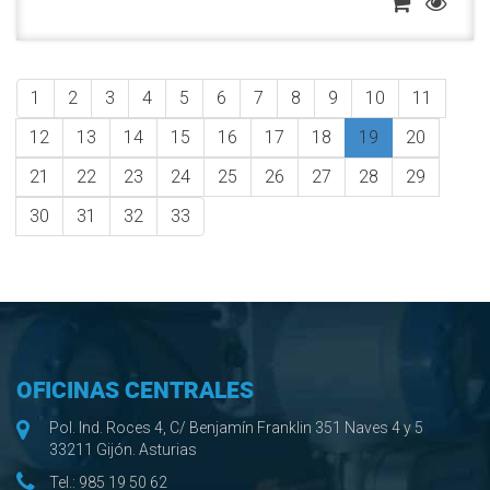
1
2
3
4
5
6
7
8
9
10
11
12
13
14
15
16
17
18
19
20
21
22
23
24
25
26
27
28
29
30
31
32
33
OFICINAS CENTRALES
Pol. Ind. Roces 4, C/ Benjamín Franklin 351 Naves 4 y 5
33211 Gijón. Asturias
Tel.:
985 19 50 62