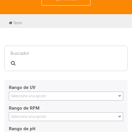
navigation
Testo
Rango de UV
Seleccione una opción
Rango de RPM
Seleccione una opción
Rango de pH