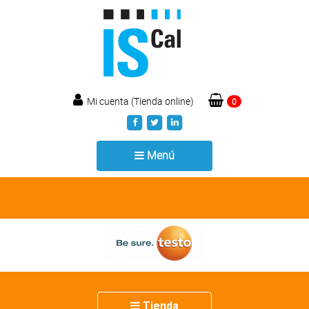
Mi cuenta (Tienda online)
0
Toggle
Menú
navigation
Toggle
Tienda