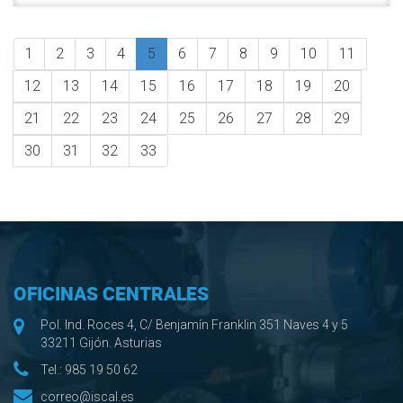
1
2
3
4
5
6
7
8
9
10
11
12
13
14
15
16
17
18
19
20
21
22
23
24
25
26
27
28
29
30
31
32
33
OFICINAS CENTRALES
Pol. Ind. Roces 4, C/ Benjamín Franklin 351 Naves 4 y 5
33211 Gijón. Asturias
Tel.:
985 19 50 62
correo@iscal.es