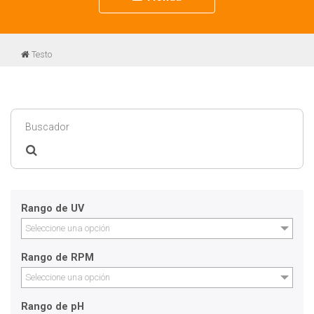
navigation
Testo
Rango de UV
Seleccione una opción
Rango de RPM
Seleccione una opción
Rango de pH