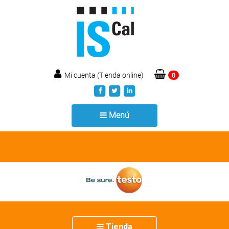
Mi cuenta (Tienda online)
0
Toggle
Menú
navigation
Toggle
Tienda