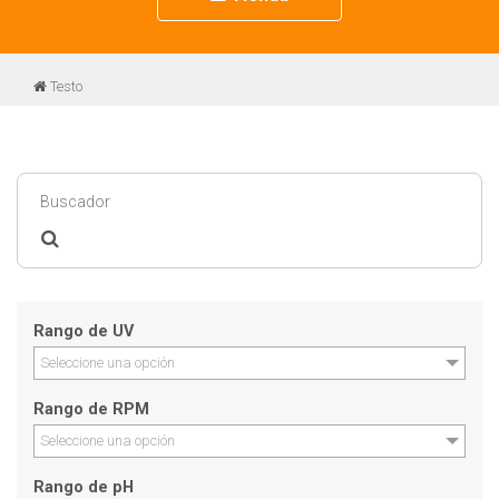
navigation
Testo
Rango de UV
Seleccione una opción
Rango de RPM
Seleccione una opción
Rango de pH