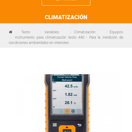
navigation
CLIMATIZACIÓN
Testo
Variables
Climatización
Equipos
Instrumento para climatización testo 440 - Para la medición de
condiciones ambientales en interiores