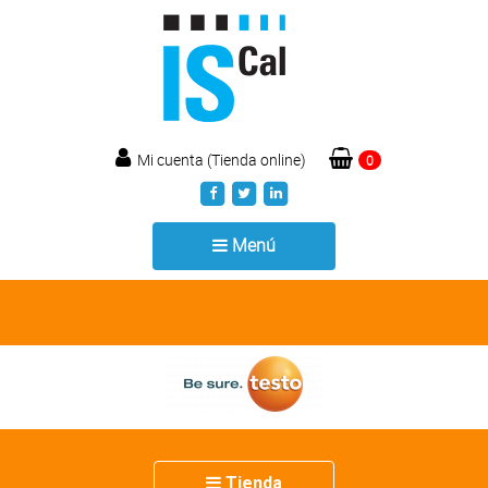
Mi cuenta (Tienda online)
0
Toggle
Menú
navigation
Toggle
Tienda