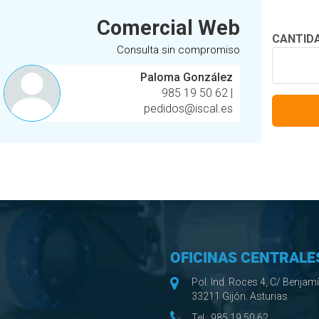
Comercial Web
CANTID
Consulta sin compromiso
Paloma González
985 19 50 62
|
pedidos@iscal.es
OFICINAS CENTRALE
Pol. Ind. Roces 4, C/ Benjam
33211 Gijón. Asturias
Tel.:
985 19 50 62