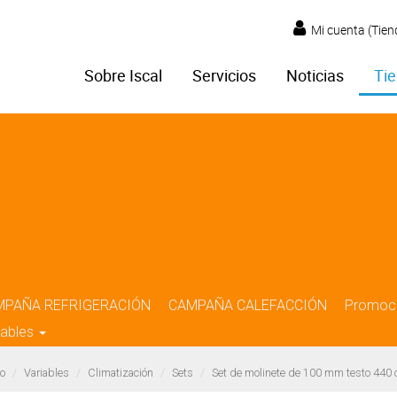
Mi cuenta (Tien
Sobre Iscal
Servicios
Noticias
Tie
MPAÑA REFRIGERACIÓN
CAMPAÑA CALEFACCIÓN
Promoc
iables
o
Variables
Climatización
Sets
Set de molinete de 100 mm testo 440 