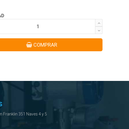
AD
COMPRAR
S
ín Franklin 351 Naves 4 y 5