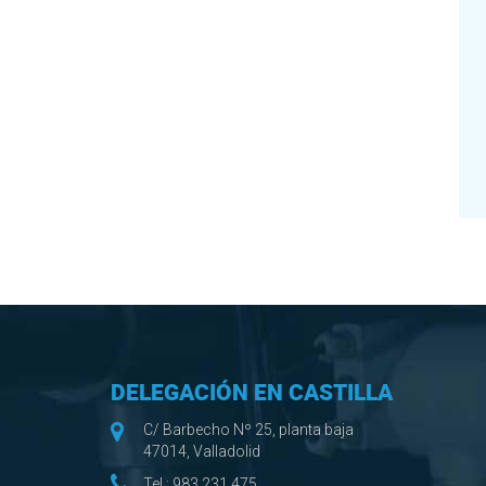
DELEGACIÓN EN CASTILLA
C/ Barbecho Nº 25, planta baja
47014, Valladolid
Tel.:
983 231 475