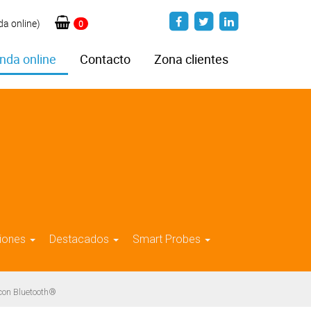
da online)
0
nda online
Contacto
Zona clientes
iones
Destacados
Smart Probes
con Bluetooth®