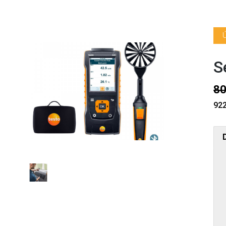
S
80
922