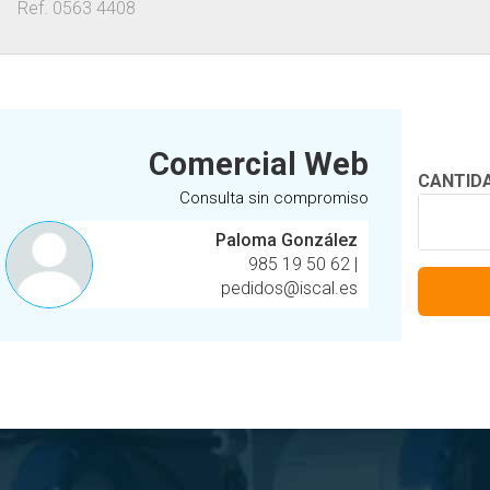
Ref. 0563 4408
Comercial Web
CANTID
Consulta sin compromiso
Paloma González
985 19 50 62
|
pedidos@iscal.es