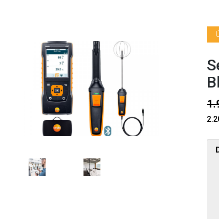
S
B
1.
2.2