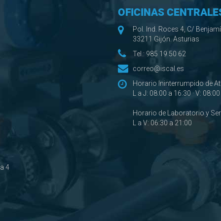
OFICINAS CENTRALE
Pol. Ind. Roces 4, C/ Benjam
33211 Gijón. Asturias
Tel.:
985 19 50 62
correo@iscal.es
Horario Ininterrumpido de A
L a J: 08:00 a 16:30 · V: 08:0
Horario de Laboratorio y Se
L a V: 06:30 a 21:00
ta 4