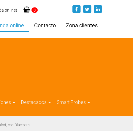
da online)
0
nda online
Contacto
Zona clientes
iones
Destacados
Smart Probes
nfort, con Bluetooth