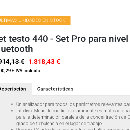
ÚLTIMAS UNIDADES EN STOCK
et testo 440 - Set Pro para nivel
luetooth
914,13 €
1.818,43 €
00,29 € IVA incluido
Descripción
Características
Un analizador para todos los parámetros relevantes par
Intuitivo: Menú de medición claramente estructurado p
para la determinación paralela de la concentración de
grado de turbulencia en el lugar de trabajo
Preciso: Cálculo de la temperatura de bulbo húmedo, p