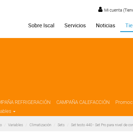
Mi cuenta (Tien
Sobre Iscal
Servicios
Noticias
Tie
MPAÑA REFRIGERACIÓN
CAMPAÑA CALEFACCIÓN
Promoc
iables
o
Variables
Climatización
Sets
Set testo 440 - Set Pro para nivel de co