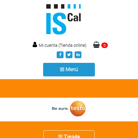
Mi cuenta (Tienda online)
0
Toggle
Menú
navigation
Toggle
Tienda