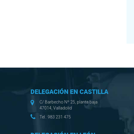
DELEGACIÓN EN CASTILLA
C/ Barbecho Nº 25, planta baja
47014, Valladolid
Tel.:
983 231 475