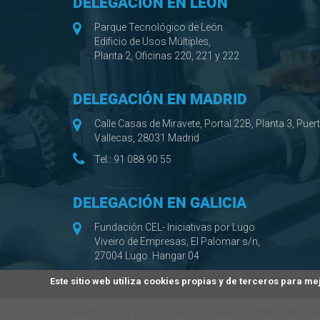
DELEGACIÓN EN LEÓN
Parque Tecnológico de León
Edificio de Usos Múltiples,
Planta 2, Oficinas 220, 221 y 222
DELEGACIÓN EN MADRID
Calle Casas de Miravete, Portal 22B, Planta 3, Puer
Vallecas, 28031 Madrid
Tel.:
91 088 90 55
DELEGACIÓN EN GALICIA
Fundación CEL- Iniciativas por Lugo
Viveiro de Empresas, El Palomar s/n,
27004 Lugo. Hangar 04
Este sitio web utiliza cookies propias y de terceros para 
AVISO LEGAL
|
POLÍTICA DE COOKIES
|
CONDICIONES G