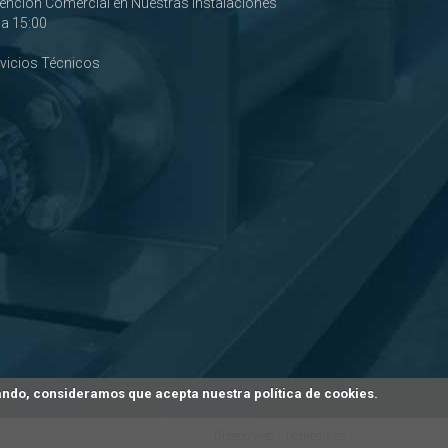
tención Comercial en Nuestras Instalaciones
0 a 15:00
rvicios Técnicos
gando, consideramos que acepta nuestra política de cookies.
Diseño web ::
ticmedia.es