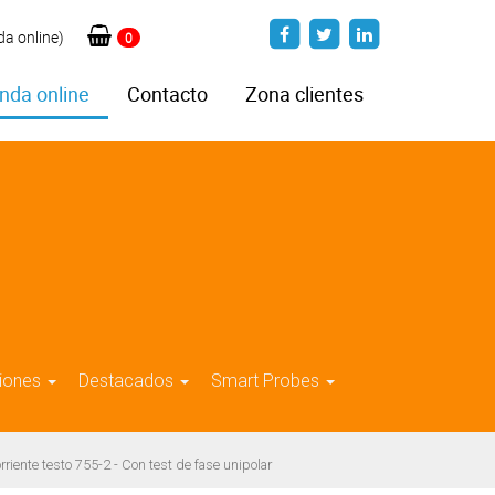
da online)
0
nda online
Contacto
Zona clientes
iones
Destacados
Smart Probes
iente testo 755-2 - Con test de fase unipolar