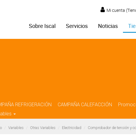
Mi cuenta (Tien
Sobre Iscal
Servicios
Noticias
Tie
MPAÑA REFRIGERACIÓN
CAMPAÑA CALEFACCIÓN
Promoc
iables
o
Variables
Otras Variables
Electricidad
Comprobador de tensión y corr