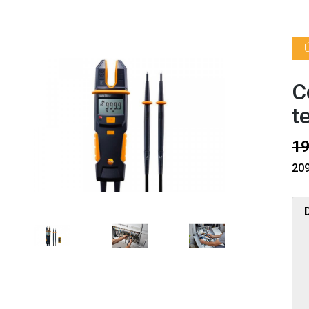
C
t
19
209