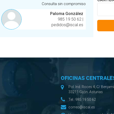
Consulta sin compromiso
Paloma González
985 19 50 62
|
pedidos@iscal.es
OFICINAS CENTRALE
Pol. Ind. Roces 4, C/ Benjam
33211 Gijón. Asturias
Tel.:
985 19 50 62
correo@iscal.es