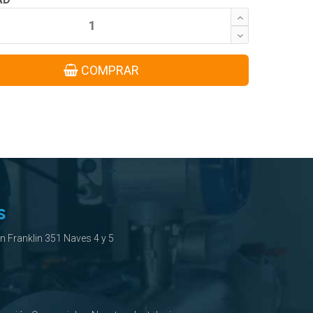
COMPRAR
S
ín Franklin 351 Naves 4 y 5