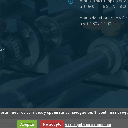
Horario Ininterrumpido de A
L a J: 08:00 a 16:30 · V: 08:0
Horario de Laboratorio y Se
L a V: 06:30 a 21:00
ta 4
mejorar nuestros servicios y optimizar su navegación. Si continua nave
Aceptar
No acepto
Ver la política de cookies
ENERALES DE VENTA