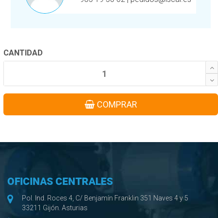
CANTIDAD
COMPRAR
OFICINAS CENTRALES
Pol. Ind. Roces 4, C/ Benjamín Franklin 351 Naves 4 y 5
33211 Gijón. Asturias