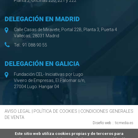
Planta 2, Oficinas 220, 221 y 222
DELEGACIÓN EN MADRID
Calle Casas de Miravete, Portal 22B, Planta 3, Puerta 4
Vallecas, 28031 Madrid
Tel.:
91 088 90 55
DELEGACIÓN EN GALICIA
Fundación CEL- Iniciativas por Lugo
Viveiro de Empresas, El Palomar s/n,
27004 Lugo. Hangar 04
AVISO LEGAL
|
POLÍTICA DE COOKIES
|
CONDICIONES GENERALES
DE VENTA
Diseño web ::
ticmedia.es
Este sitio web utiliza cookies propias y de terceros para