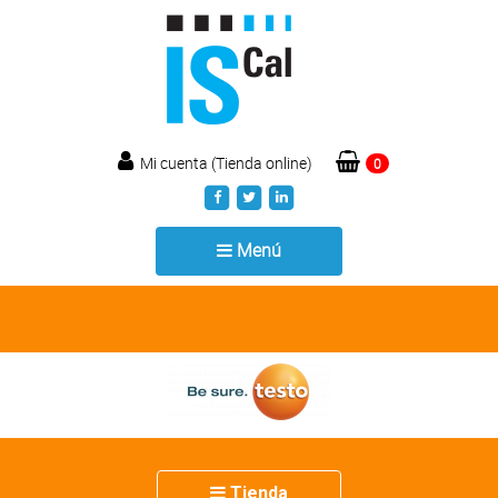
Mi cuenta (Tienda online)
0
Toggle
Menú
navigation
Toggle
Tienda