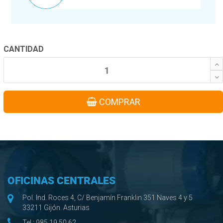
CANTIDAD
COMPRAR
OFICINAS CENTRALES
Pol. Ind. Roces 4, C/ Benjamín Franklin 351 Naves 4 y 5
33211 Gijón. Asturias
Tel.:
985 19 50 62