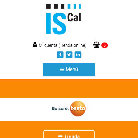
Mi cuenta (Tienda online)
0
Toggle
Menú
navigation
Toggle
Tienda