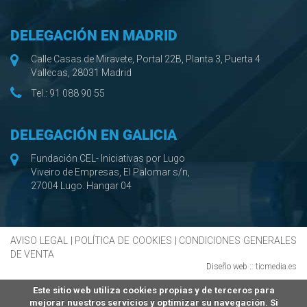
DELEGACIÓN EN MADRID
Calle Casas de Miravete, Portal 22B, Planta 3, Puerta 4
Vallecas, 28031 Madrid
Tel.:
91 088 90 55
DELEGACIÓN EN GALICIA
Fundación CEL- Iniciativas por Lugo
Viveiro de Empresas, El Palomar s/n,
27004 Lugo. Hangar 04
AVISO LEGAL
|
POLÍTICA DE COOKIES
|
CONDICIONES GENERALES
DE VENTA
Diseño web ::
ticmedia.es
Este sitio web utiliza cookies propias y de terceros para
mejorar nuestros servicios y optimizar su navegación. Si