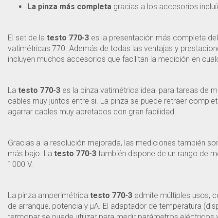
La pinza más completa
gracias a los accesorios incluí
El set de la
testo 770-3
es la presentación más completa del
vatimétricas 770. Además de todas las ventajas y prestacione
incluyen muchos accesorios que facilitan la medición en cualq
La
testo 770-3
es la pinza vatimétrica ideal para tareas de 
cables muy juntos entre si. La pinza se puede retraer comple
agarrar cables muy apretados con gran facilidad.
Gracias a la resolución mejorada, las mediciones también so
más bajo. La
testo 770-3
también dispone de un rango de me
1000 V.
La pinza amperimétrica
testo 770-3
admite múltiples usos, 
de arranque, potencia y μA. El adaptador de temperatura (di
termopar se puede utilizar para medir parámetros eléctricos