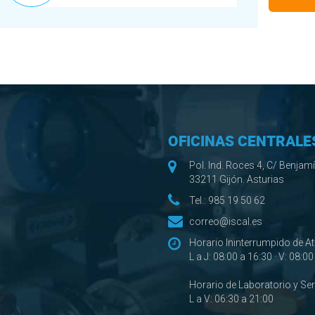
OFICINAS CENTRALE
Pol. Ind. Roces 4, C/ Benjam
33211 Gijón. Asturias
Tel.:
985 19 50 62
correo@iscal.es
Horario Ininterrumpido de A
L a J: 08:00 a 16:30 · V: 08:0
Horario de Laboratorio y Se
L a V: 06:30 a 21:00