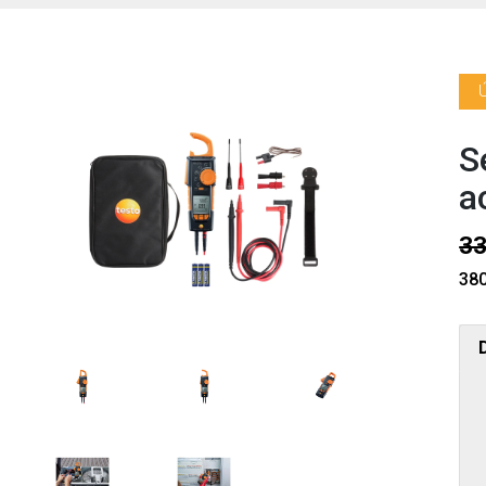
S
a
33
380