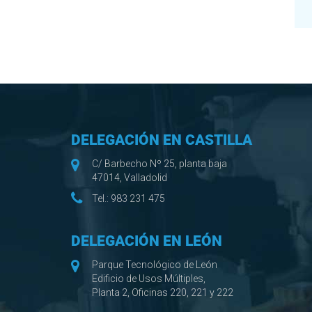
DELEGACIÓN EN CASTILLA
C/ Barbecho Nº 25, planta baja
47014, Valladolid
Tel.:
983 231 475
DELEGACIÓN EN LEÓN
Parque Tecnológico de León
Edificio de Usos Múltiples,
Planta 2, Oficinas 220, 221 y 222