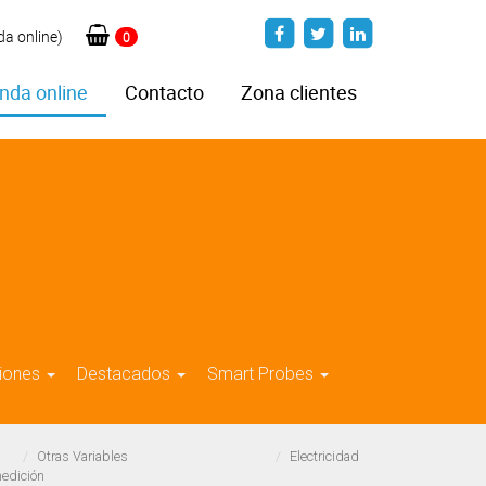
da online)
0
nda online
Contacto
Zona clientes
iones
Destacados
Smart Probes
Otras Variables
Electricidad
medición