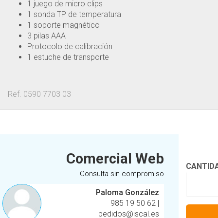
1 juego de micro clips
1 sonda TP de temperatura
1 soporte magnético
3 pilas AAA
Protocolo de calibración
1 estuche de transporte
Ref. 0590 7703 03
Comercial Web
CANTID
Consulta sin compromiso
Paloma González
985 19 50 62
|
pedidos@iscal.es