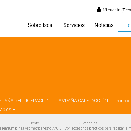
Mi cuenta (Tien
Sobre Iscal
Servicios
Noticias
Tie
MPAÑA REFRIGERACIÓN
CAMPAÑA CALEFACCIÓN
Promoc
iables
Testo
Variables
 Premium pinza vatimétrica testo 770-3 - Con accesorios prácticos para facilitar la 