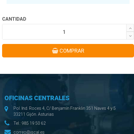
CANTIDAD
COMPRAR
OFICINAS CENTRALES
Pol. Ind. Roces 4, C/ Benjamín Franklin 351 Naves 4 y 5
33211 Gijón. Asturias
Tel.:
985 19 50 62
correo@iscal.es