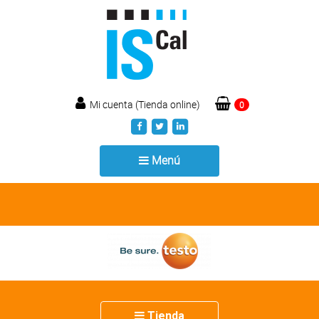
Mi cuenta (Tienda online)
0
Toggle
Menú
navigation
Toggle
Tienda