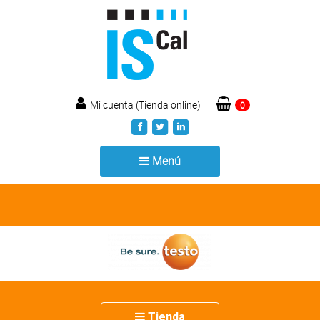
Mi cuenta (Tienda online)
0
Toggle
Menú
navigation
Toggle
Tienda