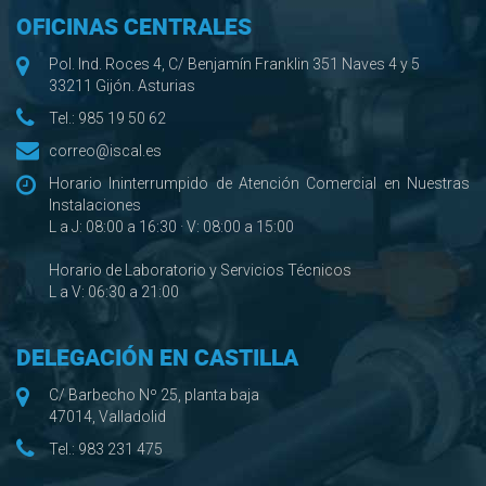
OFICINAS CENTRALES
Pol. Ind. Roces 4, C/ Benjamín Franklin 351 Naves 4 y 5
33211 Gijón. Asturias
Tel.:
985 19 50 62
correo@iscal.es
Horario Ininterrumpido de Atención Comercial en Nuestras
Instalaciones
L a J: 08:00 a 16:30 · V: 08:00 a 15:00
Horario de Laboratorio y Servicios Técnicos
L a V: 06:30 a 21:00
DELEGACIÓN EN CASTILLA
C/ Barbecho Nº 25, planta baja
47014, Valladolid
Tel.:
983 231 475