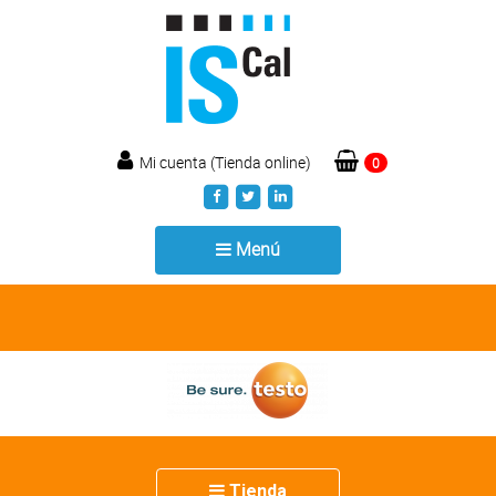
Mi cuenta (Tienda online)
0
Toggle
Menú
navigation
Toggle
Tienda