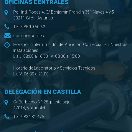
OFICINAS CENTRALES
Pol. Ind. Roces 4, C/ Benjamín Franklin 351 Naves 4 y 5
33211 Gijón. Asturias
Tel.:
985 19 50 62
correo@iscal.es
Horario Ininterrumpido de Atención Comercial en Nuestras
Instalaciones
L a J: 08:00 a 16:30 · V: 08:00 a 15:00
Horario de Laboratorio y Servicios Técnicos
L a V: 06:30 a 21:00
DELEGACIÓN EN CASTILLA
C/ Barbecho Nº 25, planta baja
47014, Valladolid
Tel.:
983 231 475