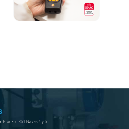
S
ín Franklin 351 Naves 4 y 5