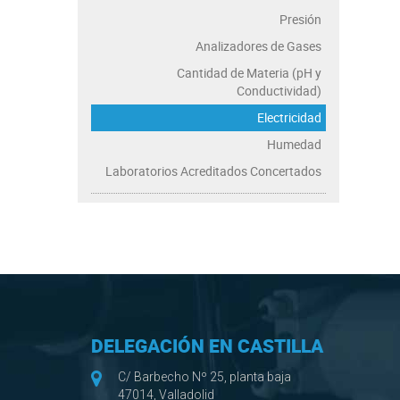
Presión
Analizadores de Gases
Cantidad de Materia (pH y
Conductividad)
Electricidad
Humedad
Laboratorios Acreditados Concertados
DELEGACIÓN EN CASTILLA
C/ Barbecho Nº 25, planta baja
47014, Valladolid