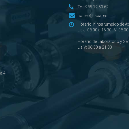
Tel.:
985 19 50 62
correo@iscal.es
Horario Ininterrumpido de A
L a J: 08:00 a 16:30 · V: 08:0
Horario de Laboratorio y Se
L a V: 06:30 a 21:00
ta 4